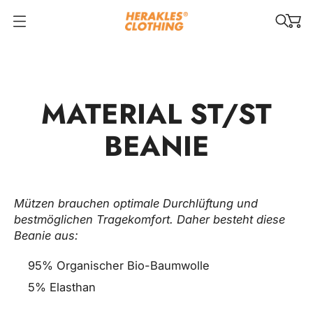
O
p
e
n
m
MATERIAL ST/ST
e
n
BEANIE
u
Mützen brauchen optimale Durchlüftung und
bestmöglichen Tragekomfort. Daher besteht diese
Beanie aus:
95% Organischer Bio-Baumwolle
5% Elasthan